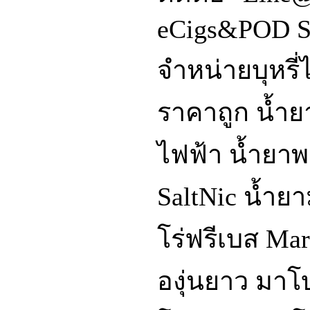
eCigs&POD S
จำหน่ายบุหรี่
ราคาถูก น้ำยา
ไฟฟ้า น้ำย
SaltNic น้ำ
โร่ฟรีเบส Mar
องุ่นยาว มา